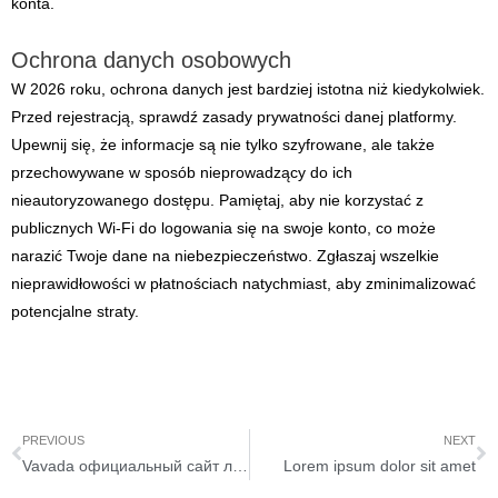
konta.
Ochrona danych osobowych
W 2026 roku, ochrona danych jest bardziej istotna niż kiedykolwiek.
Przed rejestracją, sprawdź zasady prywatności danej platformy.
Upewnij się, że informacje są nie tylko szyfrowane, ale także
przechowywane w sposób nieprowadzący do ich
nieautoryzowanego dostępu. Pamiętaj, aby nie korzystać z
publicznych Wi-Fi do logowania się na swoje konto, co może
narazić Twoje dane na niebezpieczeństwo. Zgłaszaj wszelkie
nieprawidłowości w płatnościach natychmiast, aby zminimalizować
potencjalne straty.
PREVIOUS
NEXT
Vavada официальный сайт личный кабинет
Lorem ipsum dolor sit amet