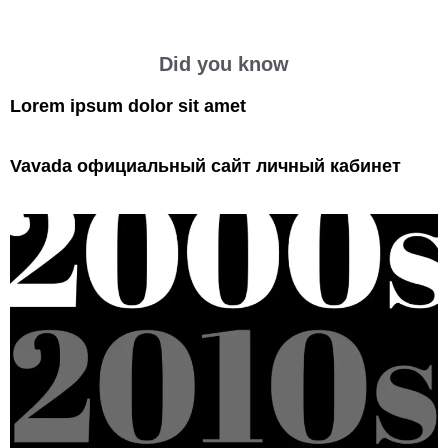
Did you know
Lorem ipsum dolor sit amet
Vavada официальный сайт личный кабинет