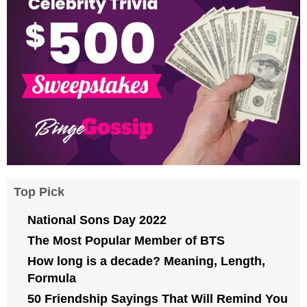
Top Pick
National Sons Day 2022
The Most Popular Member of BTS
How long is a decade? Meaning, Length,
Formula
50 Friendship Sayings That Will Remind You