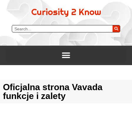
Curiosity 2 Know
Oficjalna strona Vavada
funkcje i zalety