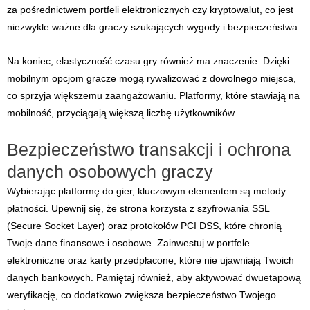
za pośrednictwem portfeli elektronicznych czy kryptowalut, co jest
niezwykle ważne dla graczy szukających wygody i bezpieczeństwa.
Na koniec, elastyczność czasu gry również ma znaczenie. Dzięki
mobilnym opcjom gracze mogą rywalizować z dowolnego miejsca,
co sprzyja większemu zaangażowaniu. Platformy, które stawiają na
mobilność, przyciągają większą liczbę użytkowników.
Bezpieczeństwo transakcji i ochrona
danych osobowych graczy
Wybierając platformę do gier, kluczowym elementem są metody
płatności. Upewnij się, że strona korzysta z szyfrowania SSL
(Secure Socket Layer) oraz protokołów PCI DSS, które chronią
Twoje dane finansowe i osobowe. Zainwestuj w portfele
elektroniczne oraz karty przedpłacone, które nie ujawniają Twoich
danych bankowych. Pamiętaj również, aby aktywować dwuetapową
weryfikację, co dodatkowo zwiększa bezpieczeństwo Twojego