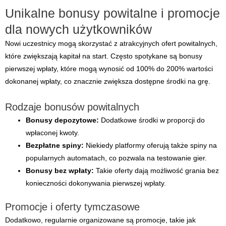
Unikalne bonusy powitalne i promocje
dla nowych użytkowników
Nowi uczestnicy mogą skorzystać z atrakcyjnych ofert powitalnych,
które zwiększają kapitał na start. Często spotykane są bonusy
pierwszej wpłaty, które mogą wynosić od 100% do 200% wartości
dokonanej wpłaty, co znacznie zwiększa dostępne środki na grę.
Rodzaje bonusów powitalnych
Bonusy depozytowe:
Dodatkowe środki w proporcji do
wpłaconej kwoty.
Bezpłatne spiny:
Niekiedy platformy oferują także spiny na
popularnych automatach, co pozwala na testowanie gier.
Bonusy bez wpłaty:
Takie oferty dają możliwość grania bez
konieczności dokonywania pierwszej wpłaty.
Promocje i oferty tymczasowe
Dodatkowo, regularnie organizowane są promocje, takie jak